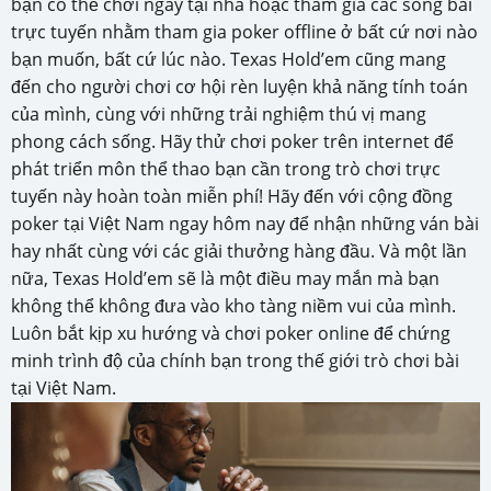
bạn có thể chơi ngay tại nhà hoặc tham gia các sòng bài
trực tuyến nhằm tham gia poker offline ở bất cứ nơi nào
bạn muốn, bất cứ lúc nào. Texas Hold’em cũng mang
đến cho người chơi cơ hội rèn luyện khả năng tính toán
của mình, cùng với những trải nghiệm thú vị mang
phong cách sống. Hãy thử chơi poker trên internet để
phát triển môn thể thao bạn cần trong trò chơi trực
tuyến này hoàn toàn miễn phí! Hãy đến với cộng đồng
poker tại Việt Nam ngay hôm nay để nhận những ván bài
hay nhất cùng với các giải thưởng hàng đầu. Và một lần
nữa, Texas Hold’em sẽ là một điều may mắn mà bạn
không thể không đưa vào kho tàng niềm vui của mình.
Luôn bắt kịp xu hướng và chơi poker online để chứng
minh trình độ của chính bạn trong thế giới trò chơi bài
tại Việt Nam.