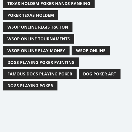
TEXAS HOLDEM POKER HANDS RANKING
POKER TEXAS HOLDEM
WSOP ONLINE REGISTRATION
WSOP ONLINE TOURNAMENTS
WSOP ONLINE PLAY MONEY
WSOP ONLINE
DOGS PLAYING POKER PAINTING
FAMOUS DOGS PLAYING POKER
DOG POKER ART
DOGS PLAYING POKER