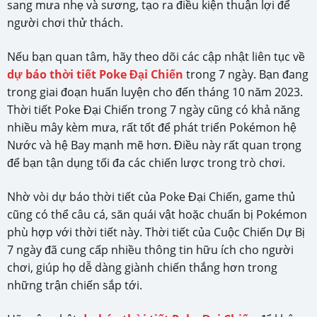
sang mưa nhẹ và sương, tạo ra điều kiện thuận lợi để
người chơi thử thách.
Nếu bạn quan tâm, hãy theo dõi các cập nhật liên tục về
dự báo thời tiết Poke Đại Chiến
trong 7 ngày. Bạn đang
trong giai đoạn huấn luyện cho đến tháng 10 năm 2023.
Thời tiết Poke Đại Chiến trong 7 ngày cũng có khả năng
nhiều mây kèm mưa, rất tốt để phát triển Pokémon hệ
Nước và hệ Bay mạnh mẽ hơn. Điều này rất quan trọng
để bạn tận dụng tối đa các chiến lược trong trò chơi.
Nhờ vòi dự báo thời tiết của Poke Đại Chiến, game thủ
cũng có thể câu cá, săn quái vật hoặc chuẩn bị Pokémon
phù hợp với thời tiết này. Thời tiết của Cuộc Chiến Dự Bị
7 ngày đã cung cấp nhiều thông tin hữu ích cho người
chơi, giúp họ dễ dàng giành chiến thắng hơn trong
những trận chiến sắp tới.