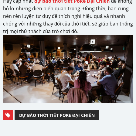
Hãy cập nhật
dự báo thời tiết Poke Đại Chiến
để không
bỏ lỡ những diễn biến quan trọng. Đồng thời, bạn cũng
nên rèn luyện tư duy để thích nghi hiệu quả và nhanh
chóng với những thay đổi của thời tiết, sẽ giúp bạn thống
trị mọi thử thách của trò chơi đó.
DỰ BÁO THỜI TIẾT POKE ĐẠI CHIẾN