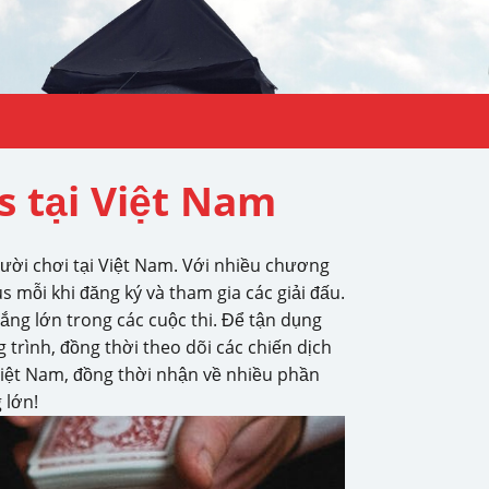
 tại Việt Nam
gười chơi tại Việt Nam. Với nhiều chương
 mỗi khi đăng ký và tham gia các giải đấu.
ắng lớn trong các cuộc thi. Để tận dụng
trình, đồng thời theo dõi các chiến dịch
 Việt Nam, đồng thời nhận về nhiều phần
 lớn!